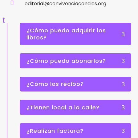

editorial@convivenciacondios.org
t
¿Cómo puedo adquirir los
libros?
¿Cómo puedo abonarlos?
¿Cómo los recibo?
¿Tienen local a la calle?
¿Realizan factura?