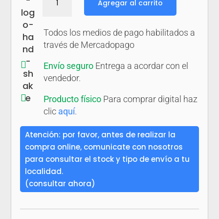
Agregar al carrito
para
convivir
con
Todos los medios de pago habilitados a
Dios.
través de Mercadopago
La

Envío seguro
Entrega a acordar con el
experiencia
vendedor.
del
p.

Producto físico
Para comprar digital haz
Alberto
clic
aquí
.
Ibáñez
Padilla
Atención: por favor, antes de realizar la
s.j.
compra online, comunicate con nosotros
parte
para consultar el stock y tipo de envío a tu
I
localidad.
cantidad
(consultar ahora)