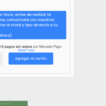
r favor, antes de realizar la
ine, comunicate con nosotros
ar el stock y tipo de envío a tu
 ahora)
12 pagos sin tarjeta
con Mercado Pago.
Saber más
Agregar al carrito
s
inos
ra
na
dad