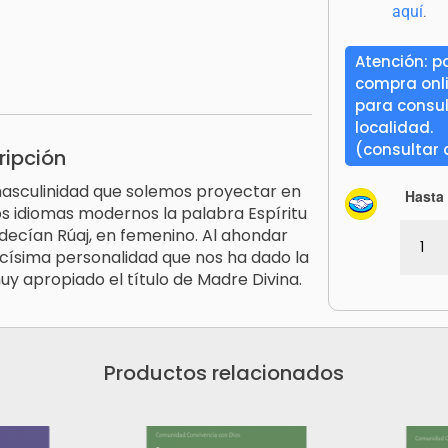
aquí
.
Atención: po
compra onl
para consult
localidad.
(consultar
ripción
 masculinidad que solemos proyectar en
Hasta 
os idiomas modernos la palabra Espíritu
Rúaj
decían Rúaj, en femenino. Al ahondar
Santa.
císima personalidad que nos ha dado la
Rasgo
uy apropiado el título de Madre Divina.
femen
de
la
Terce
Productos relacionados
Perso
Divina
canti