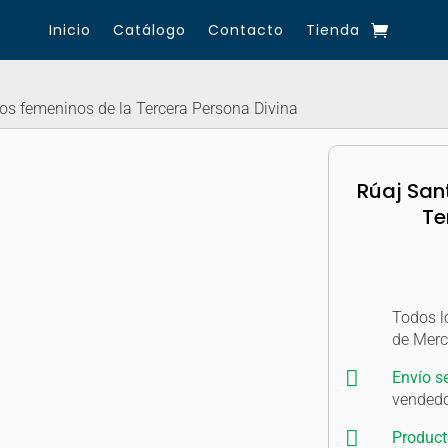
Inicio
Catálogo
Contacto
Tienda
os femeninos de la Tercera Persona Divina
Rúaj San
Te
Todos l
de Mer

Envío s
vendedo

Product