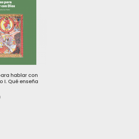
ara hablar con
o I. Qué enseña
o
0